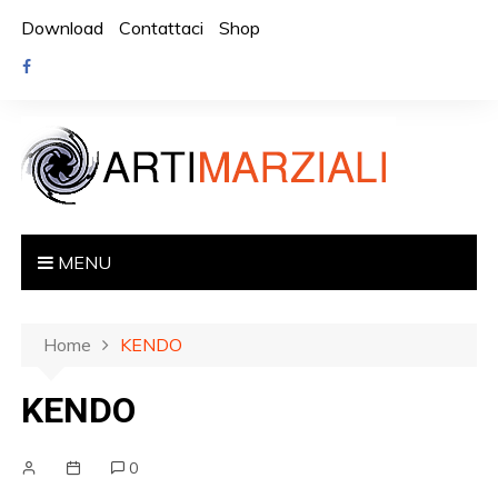
S
Download
Contattaci
Shop
a
l
t
a
a
l
c
o
n
MENU
t
e
Home
KENDO
n
u
KENDO
t
o
0